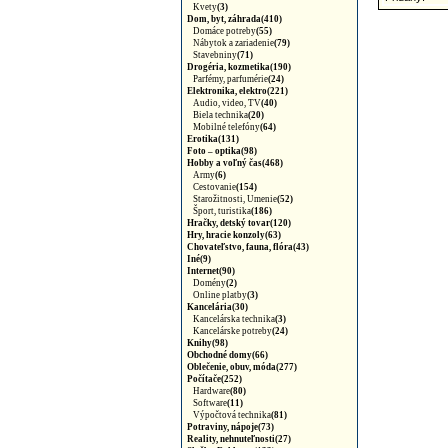
Kvety
(3)
Dom, byt, záhrada(410)
Domáce potreby
(55)
Nábytok a zariadenie
(79)
Stavebniny
(71)
Drogéria, kozmetika(190)
Parfémy, parfumérie
(24)
Elektronika, elektro(221)
Audio, video, TV
(40)
Biela technika
(20)
Mobilné telefóny
(64)
Erotika(131)
Foto – optika(98)
Hobby a voľný čas(468)
Army
(6)
Cestovanie
(154)
Starožitnosti, Umenie
(52)
Šport, turistika
(186)
Hračky, detský tovar(120)
Hry, hracie konzoly(63)
Chovateľstvo, fauna, flóra(43)
Iné(9)
Internet(90)
Domény
(2)
Online platby
(3)
Kancelária(30)
Kancelárska technika
(3)
Kancelárske potreby
(24)
Knihy(98)
Obchodné domy(66)
Oblečenie, obuv, móda(277)
Počítače(252)
Hardware
(80)
Software
(11)
Výpočtová technika
(81)
Potraviny, nápoje(73)
Reality, nehnuteľnosti(27)