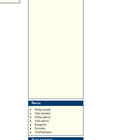
Burza
Pridaj inzerát
Vaše inzeráty
Pridaj aukciu
Vaše aukcie
Kategórie
Novinky
Vyhľadávanie
Noví partneri