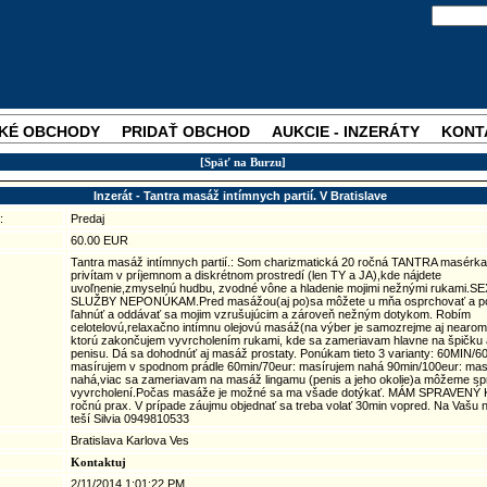
KÉ OBCHODY
PRIDAŤ OBCHOD
AUKCIE - INZERÁTY
KONT
[Späť na Burzu]
Inzerát - Tantra masáž intímnych partií. V Bratislave
:
Predaj
60.00 EUR
Tantra masáž intímnych partií.: Som charizmatická 20 ročná TANTRA masérka
privítam v príjemnom a diskrétnom prostredí (len TY a JA),kde nájdete
uvoľnenie,zmyselnú hudbu, zvodné vône a hladenie mojimi nežnými rukami.
SLUŽBY NEPONÚKAM.Pred masážou(aj po)sa môžete u mňa osprchovať a pot
ľahnúť a oddávať sa mojim vzrušujúcim a zároveň nežným dotykom. Robím
celotelovú,relaxačno intímnu olejovú masáž(na výber je samozrejme aj nearoma
ktorú zakončujem vyvrcholením rukami, kde sa zameriavam hlavne na špičku 
penisu. Dá sa dohodnúť aj masáž prostaty. Ponúkam tieto 3 varianty: 60MIN/60
masírujem v spodnom prádle 60min/70eur: masírujem nahá 90min/100eur: mas
nahá,viac sa zameriavam na masáž lingamu (penis a jeho okolie)a môžeme spr
vyvrcholení.Počas masáže je možné sa ma všade dotýkať. MÁM SPRAVENÝ
ročnú prax. V prípade záujmu objednať sa treba volať 30min vopred. Na Vašu 
teší Silvia 0949810533
Bratislava Karlova Ves
Kontaktuj
2/11/2014 1:01:22 PM