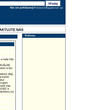
Nie ste prihlásený
(Prihlásiť)
(Registrovať sa)
AKTUJTE NÁS
Reklama
 a rada Vás
SEXUÁLNE
om si len
tický olej),
a koreň
eur:
írujem
aviť viac
 KURZ a
návštevu sa