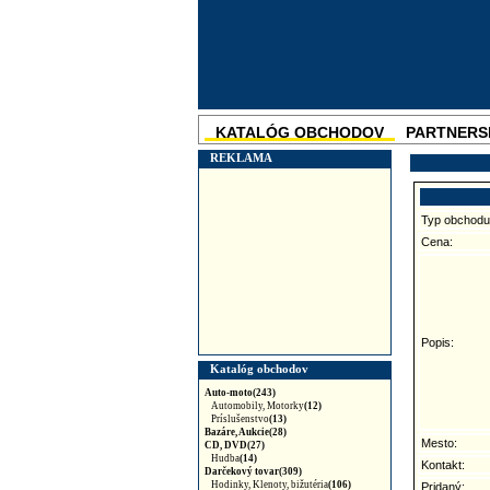
KATALÓG OBCHODOV
PARTNERS
SKUPINOVÉ ZĽAVY
NOVINKA
REKLAMA
Typ obchodu
Cena:
Popis:
Katalóg obchodov
Auto-moto(243)
Automobily, Motorky
(12)
Príslušenstvo
(13)
Bazáre, Aukcie(28)
Mesto:
CD, DVD(27)
Hudba
(14)
Kontakt:
Darčekový tovar(309)
Hodinky, Klenoty, bižutéria
(106)
Pridaný: