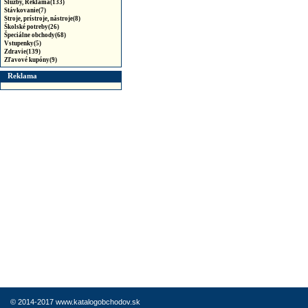
Služby, Reklama(133)
Stávkovanie(7)
Stroje, prístroje, nástroje(8)
Školské potreby(26)
Špeciálne obchody(68)
Vstupenky(5)
Zdravie(139)
Zľavové kupóny(9)
Reklama
© 2014-2017 www.katalogobchodov.sk