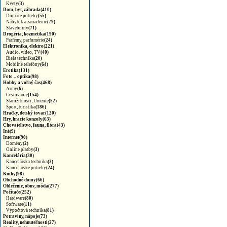
Kvety
(3)
Dom, byt, záhrada(410)
Domáce potreby
(55)
Nábytok a zariadenie
(79)
Stavebniny
(71)
Drogéria, kozmetika(190)
Parfémy, parfumérie
(24)
Elektronika, elektro(221)
Audio, video, TV
(40)
Biela technika
(20)
Mobilné telefóny
(64)
Erotika(131)
Foto – optika(98)
Hobby a voľný čas(468)
Army
(6)
Cestovanie
(154)
Starožitnosti, Umenie
(52)
Šport, turistika
(186)
Hračky, detský tovar(120)
Hry, hracie konzoly(63)
Chovateľstvo, fauna, flóra(43)
Iné(9)
Internet(90)
Domény
(2)
Online platby
(3)
Kancelária(30)
Kancelárska technika
(3)
Kancelárske potreby
(24)
Knihy(98)
Obchodné domy(66)
Oblečenie, obuv, móda(277)
Počítače(252)
Hardware
(80)
Software
(11)
Výpočtová technika
(81)
Potraviny, nápoje(73)
Reality, nehnuteľnosti(27)