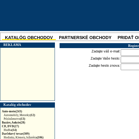
KATALÓG OBCHODOV
PARTNERSKÉ OBCHODY
PRIDAŤ 
SKUPINOVÉ ZĽAVY
NOVINKA
REKLAMA
Regist
Zadajte váš e-mail:
Zadajte Vaše heslo:
Zadajte heslo znova:
Katalóg obchodov
Auto-moto(243)
Automobily, Motorky
(12)
Príslušenstvo
(13)
Bazáre, Aukcie(28)
CD, DVD(27)
Hudba
(14)
Darčekový tovar(309)
Hodinky, Klenoty, bižutéria
(106)