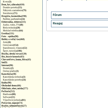
Kvety
(3)
Dom, byt, záhrada(410)
Domáce potreby
(55)
Nábytok a zariadenie
(79)
Stavebniny
(71)
Fórum
Drogéria, kozmetika(190)
Parfémy, parfumérie
(24)
Elektronika, elektro(221)
Reaguj
Fórum neobsahuje žiadne príspevky.
Audio, video, TV
(40)
Biela technika
(20)
Mobilné telefóny
(64)
Zadajte svoj email
Erotika(131)
Foto – optika(98)
Hobby a voľný čas(468)
Army
(6)
Cestovanie
(154)
Starožitnosti, Umenie
(52)
Šport, turistika
(186)
Hračky, detský tovar(120)
Hry, hracie konzoly(63)
Chovateľstvo, fauna, flóra(43)
Iné(9)
Internet(90)
Domény
(2)
Online platby
(3)
Kancelária(30)
Kancelárska technika
(3)
Kancelárske potreby
(24)
Knihy(98)
Obchodné domy(66)
Oblečenie, obuv, móda(277)
Počítače(252)
Hardware
(80)
Software
(11)
Výpočtová technika
(81)
Potraviny, nápoje(73)
Reality, nehnuteľnosti(27)