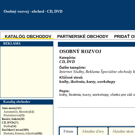
Osobný rozvoj - obchod - CD, DVD
KATALÓG OBCHODOV
PARTNERSKÉ OBCHODY
PRIDAŤ 
SKUPINOVÉ ZĽAVY
NOVINKA
REKLAMA
OSOBNÝ ROZVOJ
Kategória:
CD, DVD
Ďalšie kategórie:
Internet
Služby, Reklama
Špeciálne obchody
I
Kľúčové slová:
knihy, školenia, kurzy, workshopy
Popis:
knihy, školenia, kurzy, workshopy, všetko pre váš 
Katalóg obchodov
Auto-moto(243)
Automobily, Motorky
(12)
Príslušenstvo
(13)
Bazáre, Aukcie(28)
CD, DVD(27)
Hudba
(14)
Darčekový tovar(309)
Fórum
Aktuálne zľavy
Aktuálne akcie
Hodinky, Klenoty, bižutéria
(106)