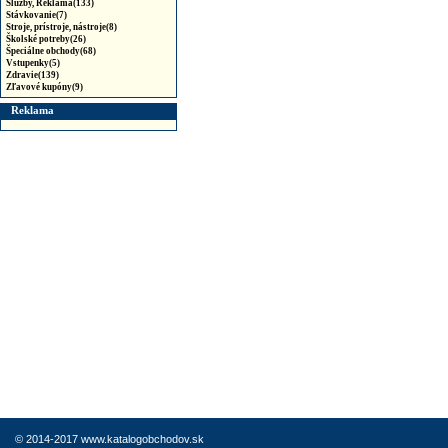
Služby, Reklama(133)
Stávkovanie(7)
Stroje, prístroje, nástroje(8)
Školské potreby(26)
Špeciálne obchody(68)
Vstupenky(5)
Zdravie(139)
Zľavové kupóny(9)
Reklama
© 2014-2017 www.katalogobchodov.sk