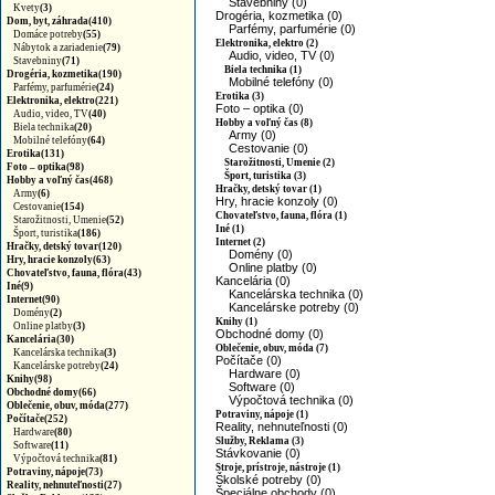
Stavebniny (0)
Kvety
(3)
Drogéria, kozmetika (0)
Dom, byt, záhrada(410)
Parfémy, parfumérie (0)
Domáce potreby
(55)
Elektronika, elektro (2)
Nábytok a zariadenie
(79)
Audio, video, TV (0)
Stavebniny
(71)
Biela technika (1)
Drogéria, kozmetika(190)
Mobilné telefóny (0)
Parfémy, parfumérie
(24)
Erotika (3)
Elektronika, elektro(221)
Foto – optika (0)
Audio, video, TV
(40)
Hobby a voľný čas (8)
Biela technika
(20)
Army (0)
Mobilné telefóny
(64)
Cestovanie (0)
Erotika(131)
Starožitnosti, Umenie (2)
Foto – optika(98)
Šport, turistika (3)
Hobby a voľný čas(468)
Hračky, detský tovar (1)
Army
(6)
Hry, hracie konzoly (0)
Cestovanie
(154)
Chovateľstvo, fauna, flóra (1)
Starožitnosti, Umenie
(52)
Iné (1)
Šport, turistika
(186)
Internet (2)
Hračky, detský tovar(120)
Domény (0)
Hry, hracie konzoly(63)
Online platby (0)
Chovateľstvo, fauna, flóra(43)
Kancelária (0)
Iné(9)
Kancelárska technika (0)
Internet(90)
Kancelárske potreby (0)
Domény
(2)
Knihy (1)
Online platby
(3)
Obchodné domy (0)
Kancelária(30)
Oblečenie, obuv, móda (7)
Kancelárska technika
(3)
Počítače (0)
Kancelárske potreby
(24)
Hardware (0)
Knihy(98)
Software (0)
Obchodné domy(66)
Výpočtová technika (0)
Oblečenie, obuv, móda(277)
Potraviny, nápoje (1)
Počítače(252)
Reality, nehnuteľnosti (0)
Hardware
(80)
Služby, Reklama (3)
Software
(11)
Stávkovanie (0)
Výpočtová technika
(81)
Stroje, prístroje, nástroje (1)
Potraviny, nápoje(73)
Školské potreby (0)
Reality, nehnuteľnosti(27)
Špeciálne obchody (0)