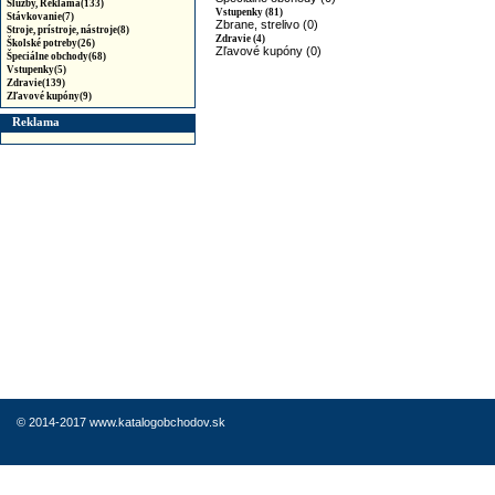
Služby, Reklama(133)
Vstupenky (81)
Stávkovanie(7)
Zbrane, strelivo (0)
Stroje, prístroje, nástroje(8)
Zdravie (4)
Školské potreby(26)
Zľavové kupóny (0)
Špeciálne obchody(68)
Vstupenky(5)
Zdravie(139)
Zľavové kupóny(9)
Reklama
© 2014-2017 www.katalogobchodov.sk