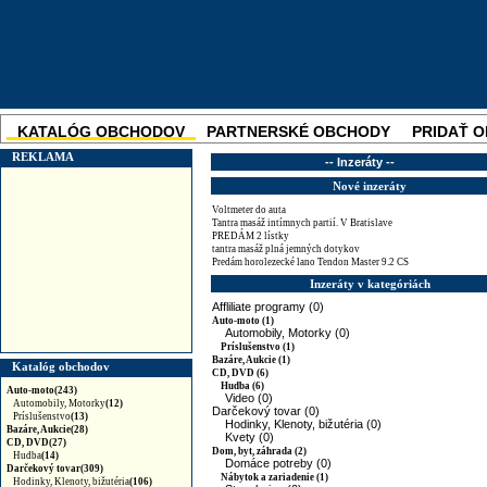
KATALÓG OBCHODOV
PARTNERSKÉ OBCHODY
PRIDAŤ 
SKUPINOVÉ ZĽAVY
NOVINKA
REKLAMA
-- Inzeráty --
Nové inzeráty
Voltmeter do auta
Tantra masáž intímnych partií. V Bratislave
PREDÁM 2 lístky
tantra masáž plná jemných dotykov
Predám horolezecké lano Tendon Master 9.2 CS
Inzeráty v kategóriách
Affliliate programy (0)
Auto-moto (1)
Automobily, Motorky (0)
Príslušenstvo (1)
Bazáre, Aukcie (1)
Katalóg obchodov
CD, DVD (6)
Hudba (6)
Auto-moto(243)
Video (0)
Automobily, Motorky
(12)
Darčekový tovar (0)
Príslušenstvo
(13)
Hodinky, Klenoty, bižutéria (0)
Bazáre, Aukcie(28)
Kvety (0)
CD, DVD(27)
Dom, byt, záhrada (2)
Hudba
(14)
Domáce potreby (0)
Darčekový tovar(309)
Nábytok a zariadenie (1)
Hodinky, Klenoty, bižutéria
(106)