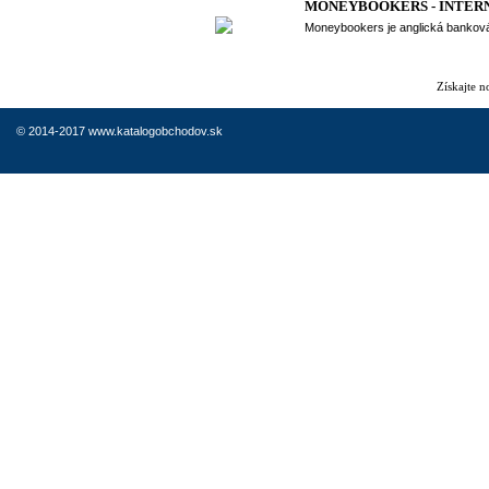
MONEYBOOKERS - INTER
Moneybookers je anglická banková 
Získajte 
© 2014-2017 www.katalogobchodov.sk