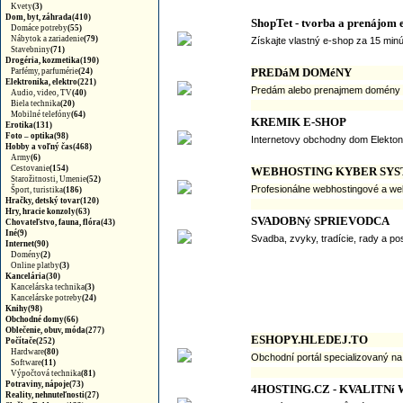
Kvety
(3)
Dom, byt, záhrada(410)
ShopTet - tvorba a prenájom 
Domáce potreby
(55)
Nábytok a zariadenie
(79)
Získajte vlastný e-shop za 15 minút
Stavebniny
(71)
Drogéria, kozmetika(190)
PREDáM DOMéNY
Parfémy, parfumérie
(24)
Elektronika, elektro(221)
Predám alebo prenajmem domény ww
Audio, video, TV
(40)
Biela technika
(20)
Mobilné telefóny
(64)
KREMIK E-SHOP
Erotika(131)
Foto – optika(98)
Internetovy obchodny dom Elektoni
Hobby a voľný čas(468)
Army
(6)
Cestovanie
(154)
WEBHOSTING KYBER SY
Starožitnosti, Umenie
(52)
Profesionálne webhostingové a web
Šport, turistika
(186)
Hračky, detský tovar(120)
Hry, hracie konzoly(63)
SVADOBNý SPRIEVODCA
Chovateľstvo, fauna, flóra(43)
Iné(9)
Svadba, zvyky, tradície, rady a po
Internet(90)
Domény
(2)
Online platby
(3)
Kancelária(30)
Kancelárska technika
(3)
Kancelárske potreby
(24)
Knihy(98)
Obchodné domy(66)
Oblečenie, obuv, móda(277)
ESHOPY.HLEDEJ.TO
Počítače(252)
Hardware
(80)
Obchodní portál specializovaný na 
Software
(11)
Výpočtová technika
(81)
Potraviny, nápoje(73)
4HOSTING.CZ - KVALITN
Reality, nehnuteľnosti(27)