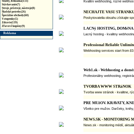
Služby, Reklama(133)
Kvalitní webhosting, různé webhost
Stávkovanie(7)
Stroje, prístroje, nástroje(8)
NECHAJTE VASU STRANKU 
Školské potreby(26)
Špeciálne obchody(68)
Poskytovatelia obsahu získajte spoľ
Vstupenky(5)
Zdravie(139)
Zľavové kupóny(9)
LACNý HOSTING, DOMéNA
Reklama
Lacný hosting - kvalitny webhosti
Professional Reliable Unlimit
Webhosting services start from £0.
Web1.sk - Webhosting a domé
Profesionálny webhosting, registr
TVORBA WWW STRáNOK
Tvorba www stránok - kvalitne, rýc
PRE MUžOV. KRAVATY, KNI
Všetko pre mužov. Darčeky, knihy, 
NEWS.SK - MONITORING M
News.sk - monitoring médií, aktuá