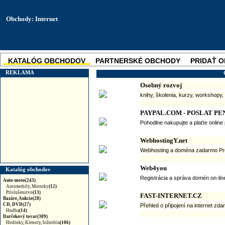
Obchody: Internet
KATALÓG OBCHODOV
PARTNERSKÉ OBCHODY
PRIDAŤ 
SKUPINOVÉ ZĽAVY
NOVINKA
REKLAMA
Osobný rozvoj
knihy, školenia, kurzy, workshopy
PAYPAL.COM - POSLAT PE
Pohodlne nakupujte a plaťte online
WebhostingY.net
Webhosting a doména zadarmo Profe
Web4you
Katalóg obchodov
Registrácia a správa domén on-line
Auto-moto(243)
Automobily, Motorky
(12)
Príslušenstvo
(13)
FAST-INTERNET.CZ
Bazáre, Aukcie(28)
CD, DVD(27)
Přehled o připojení na internet zd
Hudba
(14)
Darčekový tovar(309)
Hodinky, Klenoty, bižutéria
(106)