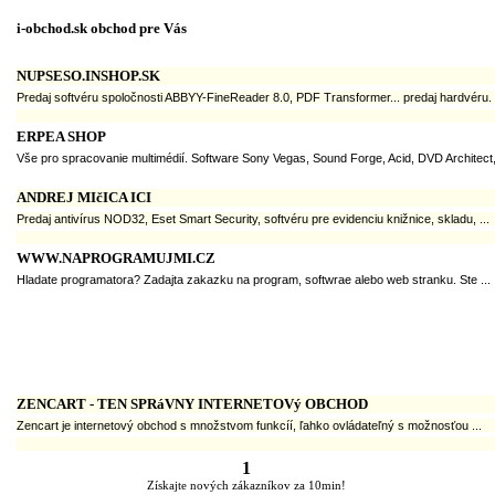
i-obchod.sk obchod pre Vás
NUPSESO.INSHOP.SK
Predaj softvéru spoločnosti ABBYY-FineReader 8.0, PDF Transformer... predaj hardvéru.
ERPEA SHOP
Vše pro spracovanie multimédií. Software Sony Vegas, Sound Forge, Acid, DVD Architect, 
ANDREJ MIčICA ICI
Predaj antivírus NOD32, Eset Smart Security, softvéru pre evidenciu knižnice, skladu, ...
WWW.NAPROGRAMUJMI.CZ
Hladate programatora? Zadajta zakazku na program, softwrae alebo web stranku. Ste ...
ZENCART - TEN SPRáVNY INTERNETOVý OBCHOD
Zencart je internetový obchod s množstvom funkcíí, ľahko ovládateľný s možnosťou ...
1
Získajte nových zákazníkov za 10min!