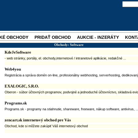
KÉ OBCHODY
PRIDAŤ OBCHOD
AUKCIE - INZERÁTY
KONT
Obchody: Software
KdeJeSoftware
- web stránky, portály, el. obchody,internetové / intranetové aplikácie, redakčné ...
Web4you
Registrácia a správa domén on-line, profesionálny webhosting, serverhosting, dedikovaný
EXALOGIC, S.R.O.
Oberon - súbor účtovných programov, podvojné a jednoduché účtovníctvo, skladová evide
Programs.sk
Programs.sk - programy na stiahnutie, shareware, freeware, nákup software, antivirus, ..
zencart.sk internetový obchod pre Vás
Obchod, kde si môžete zakúpiť Váš internetový obchod