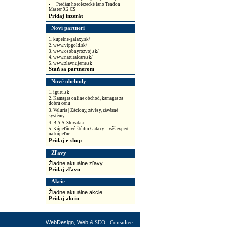
Predám horolezecké lano Tendon
Master 9.2 CS
Pridaj inzerát
Noví partneri
1. kupelne-galaxy.sk/
2. www.vipgold.sk/
3. www.osobnyrozvoj.sk/
4. www.naturalcare.sk/
5. www.zlavnujeme.sk
Staň sa partnerom
Nové obchody
1. iguru.sk
2. Kamagra online obchod, kamagra za
dobrú cenu
3. Veluria | Záclony, závěsy, závěsné
systémy
4. B.A.S. Slovakia
5. Kúpeľňové štúdio Galaxy – váš expert
na kúpeľne
Pridaj e-shop
Zľavy
Žiadne aktuálne zľavy
Pridaj zľavu
Akcie
Žiadne aktuálne akcie
Pridaj akciu
WebDesign, Web &
SEO : Consultee