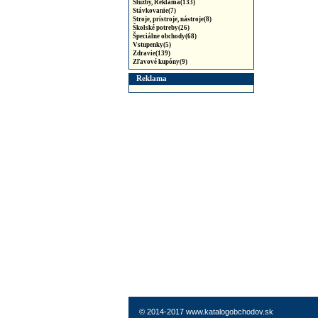
Služby, Reklama(133)
Stávkovanie(7)
Stroje, prístroje, nástroje(8)
Školské potreby(26)
Špeciálne obchody(68)
Vstupenky(5)
Zdravie(139)
Zľavové kupóny(9)
Reklama
© 2014-2017 www.katalogobchodov.sk