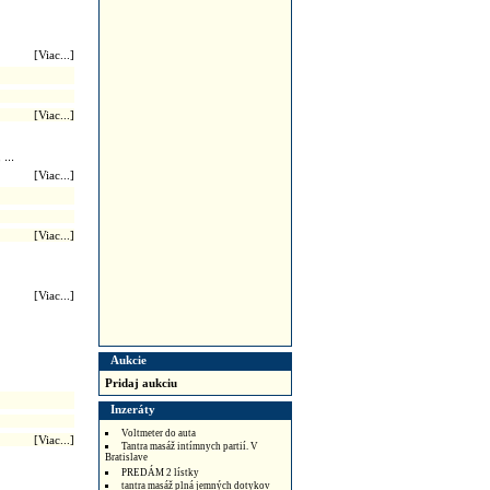
[Viac...]
[Viac...]
...
[Viac...]
[Viac...]
[Viac...]
Aukcie
Pridaj aukciu
Inzeráty
Voltmeter do auta
[Viac...]
Tantra masáž intímnych partií. V
Bratislave
PREDÁM 2 lístky
tantra masáž plná jemných dotykov