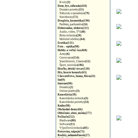
Kvety
(3)
Dom, byt, záhrada(410)
Domáce potreby
(55)
Nábytok a zariadenie
(79)
Stavebniny
(71)
Drogéria, kozmetika(190)
Parfémy, parfumérie
(24)
Elektronika, elektro(221)
Audio, video, TV
(40)
Biela technika
(20)
Mobilné telefóny
(64)
Erotika(131)
Foto – optika(98)
Hobby a voľný čas(468)
Army
(6)
Cestovanie
(154)
Starožitnosti, Umenie
(52)
Šport, turistika
(186)
Hračky, detský tovar(120)
Hry, hracie konzoly(63)
Chovateľstvo, fauna, flóra(43)
Iné(9)
Internet(90)
Domény
(2)
Online platby
(3)
Kancelária(30)
Kancelárska technika
(3)
Kancelárske potreby
(24)
Knihy(98)
Obchodné domy(66)
Oblečenie, obuv, móda(277)
Počítače(252)
Hardware
(80)
Software
(11)
Výpočtová technika
(81)
Potraviny, nápoje(73)
Reality, nehnuteľnosti(27)