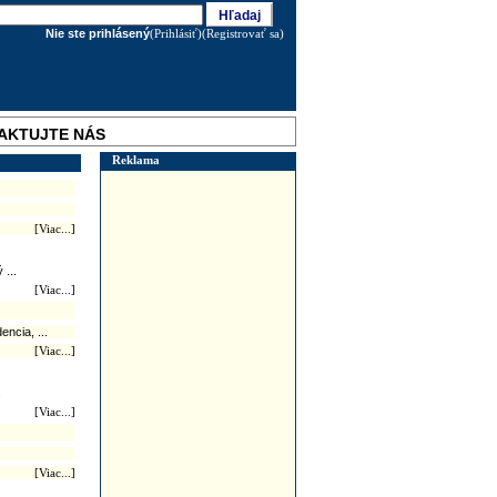
Nie ste prihlásený
(Prihlásiť)
(Registrovať sa)
AKTUJTE NÁS
Reklama
[Viac...]
 ...
[Viac...]
ncia, ...
[Viac...]
.
[Viac...]
[Viac...]