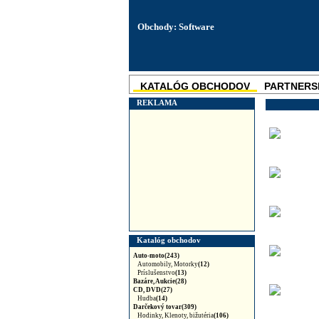
Obchody: Software
KATALÓG OBCHODOV
PARTNERS
SKUPINOVÉ ZĽAVY
NOVINKA
REKLAMA
Katalóg obchodov
Auto-moto(243)
Automobily, Motorky
(12)
Príslušenstvo
(13)
Bazáre, Aukcie(28)
CD, DVD(27)
Hudba
(14)
Darčekový tovar(309)
Hodinky, Klenoty, bižutéria
(106)