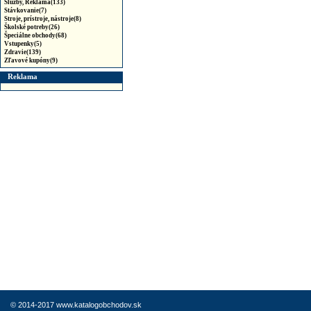
Služby, Reklama(133)
Stávkovanie(7)
Stroje, prístroje, nástroje(8)
Školské potreby(26)
Špeciálne obchody(68)
Vstupenky(5)
Zdravie(139)
Zľavové kupóny(9)
Reklama
© 2014-2017 www.katalogobchodov.sk