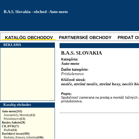
B.A.S. Slovakia - obchod - Auto-moto
KATALÓG OBCHODOV
PARTNERSKÉ OBCHODY
PRIDAŤ 
SKUPINOVÉ ZĽAVY
NOVINKA
REKLAMA
B.A.S. SLOVAKIA
Kategória:
Auto-moto
Ďalšie kategórie:
Príslušenstvo
Kľúčové slová:
nosiče, strešné nosiče, strešné boxy, nociče bi
Popis:
Spoločnosť zameraná na predaj a montáž ťažných za
príslušenstva.
Katalóg obchodov
Auto-moto(243)
Automobily, Motorky
(12)
Príslušenstvo
(13)
Bazáre, Aukcie(28)
CD, DVD(27)
Hudba
(14)
Darčekový tovar(309)
Hodinky, Klenoty, bižutéria
(106)