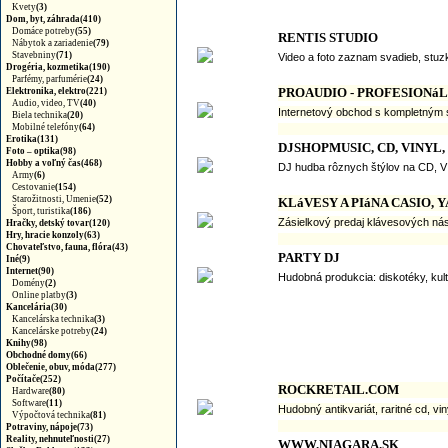
Kvety
(3)
Dom, byt, záhrada(410)
Domáce potreby
(55)
RENTIS STUDIO
Nábytok a zariadenie
(79)
Stavebniny
(71)
Video a foto zaznam svadieb, stuzko
Drogéria, kozmetika(190)
Parfémy, parfumérie
(24)
PROAUDIO - PROFESIONá
Elektronika, elektro(221)
Audio, video, TV
(40)
Internetový obchod s kompletným s
Biela technika
(20)
Mobilné telefóny
(64)
Erotika(131)
DJSHOPMUSIC, CD, VINYL,
Foto – optika(98)
Hobby a voľný čas(468)
DJ hudba rôznych štýlov na CD, VI
Army
(6)
Cestovanie
(154)
Starožitnosti, Umenie
(52)
KLáVESY A PIáNA CASIO,
Šport, turistika
(186)
Zásielkový predaj klávesových nás
Hračky, detský tovar(120)
Hry, hracie konzoly(63)
Chovateľstvo, fauna, flóra(43)
PARTY DJ
Iné(9)
Internet(90)
Hudobná produkcia: diskotéky, kult
Domény
(2)
Online platby
(3)
Kancelária(30)
Kancelárska technika
(3)
Kancelárske potreby
(24)
Knihy(98)
Obchodné domy(66)
Oblečenie, obuv, móda(277)
Počítače(252)
ROCKRETAIL.COM
Hardware
(80)
Software
(11)
Hudobný antikvariát, raritné cd, vin
Výpočtová technika
(81)
Potraviny, nápoje(73)
Reality, nehnuteľnosti(27)
WWW.NIAGARA.SK