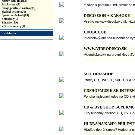
Služby, Reklama(133)
Stávkovanie(7)
E-shop s ponukou DVD filmov za n
Stroje, prístroje, nástroje(8)
Školské potreby(26)
DISCO 80-90 + KARAOKE
Špeciálne obchody(68)
Vstupenky(5)
Vsetko na www.discokuko.sk :-)...a
Zdravie(139)
Zľavové kupóny(9)
CDOBCHOD
Reklama
Internetový obchod hudobného vydav
WWW.VIDEODISCO.SK
Videodiskoteky na urovni Novy
MELODIASHOP
Predaj CD, DVD, LP, SACD, BRD a
CDSHOPMUSIK.SK INTERN
Ponuka najlepšej hudby na CD a vi
CD & DVD SHOP [SUPERMUS
Tvoj hudobný obchod. CD, DVD, do
HUDBA NA KAžDú PRíLEžI
Hľadáte dobrú kapelu? Hudobná pro