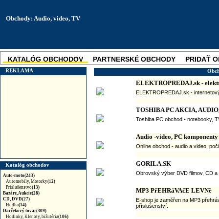
Obchody: Audio, video, TV
KATALÓG OBCHODOV
PARTNERSKÉ OBCHODY
PRIDAŤ 
SKUPINOVÉ ZĽAVY
NOVINKA
REKLAMA
Obch
ELEKTROPREDAJ.sk - elekt
ELEKTROPREDAJ.sk - internetový ob
TOSHIBA PC AKCIA, AUDIO
Toshiba PC obchod - notebooky, TV, 
Audio -video, PC komponenty
Online obchod - audio a video, po
GORILA.SK
Katalóg obchodov
Obrovský výber DVD filmov, CD a h
Auto-moto(243)
Automobily, Motorky
(12)
Príslušenstvo
(13)
MP3 PřEHRáVAčE LEVNě
Bazáre, Aukcie(28)
CD, DVD(27)
E-shop je zaměřen na MP3 přehráv
Hudba
(14)
příslušenství.
Darčekový tovar(309)
Hodinky, Klenoty, bižutéria
(106)