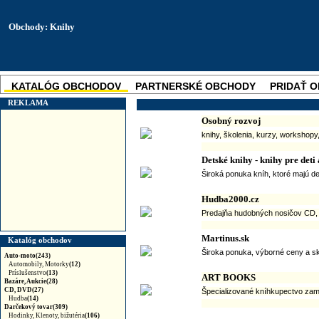
Obchody: Knihy
KATALÓG OBCHODOV
PARTNERSKÉ OBCHODY
PRIDAŤ 
SKUPINOVÉ ZĽAVY
NOVINKA
REKLAMA
Osobný rozvoj
knihy, školenia, kurzy, workshopy
Detské knihy - knihy pre deti
Široká ponuka kníh, ktoré majú de
Hudba2000.cz
Predajňa hudobných nosičov CD, DV
Martinus.sk
Katalóg obchodov
Široka ponuka, výborné ceny a s
Auto-moto(243)
Automobily, Motorky
(12)
Príslušenstvo
(13)
ART BOOKS
Bazáre, Aukcie(28)
CD, DVD(27)
Špecializované kníhkupectvo zame
Hudba
(14)
Darčekový tovar(309)
Hodinky, Klenoty, bižutéria
(106)