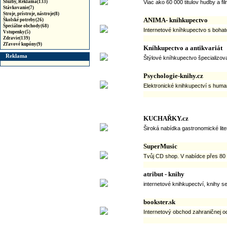
Služby, Reklama(133)
Viac ako 60 000 titulov hudby a f
Stávkovanie(7)
Stroje, prístroje, nástroje(8)
ANIMA- kníhkupectvo
Školské potreby(26)
Špeciálne obchody(68)
Internetové kníhkupectvo s boha
Vstupenky(5)
Zdravie(139)
Zľavové kupóny(9)
Kníhkupectvo a antikvariát
Reklama
Štýlové kníhkupectvo špecializova
Psychologie-knihy.cz
Elektronické knihkupectví s humani
KUCHAŘKY.cz
Široká nabídka gastronomické lite
SuperMusic
Tvůj CD shop. V nabídce přes 80 ti
atribut - knihy
internetové knihkupectví, knihy se
bookster.sk
Internetový obchod zahraničnej odb