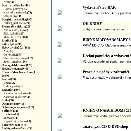
Kvety
(3)
Dom, byt, záhrada(410)
Vydavateľstvo RAK
Domáce potreby
(55)
Nábytok a zariadenie
(79)
Internetový obchod, ktorý predáva
Stavebniny
(71)
Drogéria, kozmetika(190)
OK KNIHY
Parfémy, parfumérie
(24)
Elektronika, elektro(221)
Knihy o investovaní na burze.
Audio, video, TV
(40)
Biela technika
(20)
Mobilné telefóny
(64)
RUčNE MAľOVANé MAPY M
Erotika(131)
Foto – optika(98)
PRVÁ EDÍCIA - Maľovane mapy reg
Hobby a voľný čas(468)
Army
(6)
Cestovanie
(154)
Učební pomůcky a vybavení 
Starožitnosti, Umenie
(52)
Výroba a prodej učebních pomůcek,
Šport, turistika
(186)
Hračky, detský tovar(120)
Hry, hracie konzoly(63)
Práca a brigády v zahraničí 
Chovateľstvo, fauna, flóra(43)
Iné(9)
Práca a brigády v zahraničí - Int
Internet(90)
Domény
(2)
Online platby
(3)
Kancelária(30)
Kancelárska technika
(3)
Kancelárske potreby
(24)
Knihy(98)
Obchodné domy(66)
Oblečenie, obuv, móda(277)
KNIHY O NAšíCH DOMáCI
Počítače(252)
Hardware
(80)
Internetové kníhkupectvo špeciali
Software
(11)
Výpočtová technika
(81)
Potraviny, nápoje(73)
anarchy.sk CD & DVD shop
Reality, nehnuteľnosti(27)