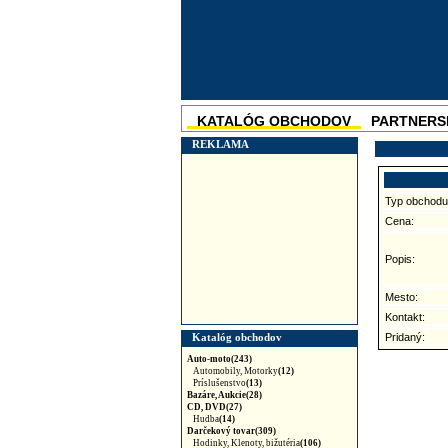
KATALÓG OBCHODOV
PARTNERS
SKUPINOVÉ ZĽAVY
NOVINKA
REKLAMA
Typ obchodu
Cena:
Popis:
Mesto:
Kontakt:
Katalóg obchodov
Pridaný:
Auto-moto(243)
Automobily, Motorky
(12)
Príslušenstvo
(13)
Bazáre, Aukcie(28)
CD, DVD(27)
Hudba
(14)
Darčekový tovar(309)
Hodinky, Klenoty, bižutéria
(106)