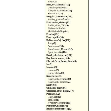
Kvety
(3)
Dom, byt, záhrada(410)
Domáce potreby
(55)
Nábytok a zariadenie
(79)
Stavebniny
(71)
Drogéria, kozmetika(190)
Parfémy, parfumérie
(24)
Elektronika, elektro(221)
Audio, video, TV
(40)
Biela technika
(20)
Mobilné telefóny
(64)
Erotika(131)
Foto – optika(98)
Hobby a voľný čas(468)
Army
(6)
Cestovanie
(154)
Starožitnosti, Umenie
(52)
Šport, turistika
(186)
Hračky, detský tovar(120)
Hry, hracie konzoly(63)
Chovateľstvo, fauna, flóra(43)
Iné(9)
Internet(90)
Domény
(2)
Online platby
(3)
Kancelária(30)
Kancelárska technika
(3)
Kancelárske potreby
(24)
Knihy(98)
Obchodné domy(66)
Oblečenie, obuv, móda(277)
Počítače(252)
Hardware
(80)
Software
(11)
Výpočtová technika
(81)
Potraviny, nápoje(73)
Reality, nehnuteľnosti(27)