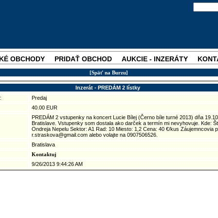
KÉ OBCHODY
PRIDAŤ OBCHOD
AUKCIE - INZERÁTY
KONT
[Späť na Burzu]
Inzerát - PREDÁM 2 lístky
:
Predaj
40.00 EUR
PREDÁM 2 vstupenky na koncert Lucie Bílej (Černo bíle turné 2013) dňa 19.10
Bratislave. Vstupenky som dostala ako darček a termín mi nevyhovuje. Kde: Š
Ondreja Nepelu Sektor: A1 Rad: 10 Miesto: 1,2 Cena: 40 €/kus Záujemncovia pi
r.straskova@gmail.com alebo volajte na 0907506526.
Bratislava
Kontaktuj
9/26/2013 9:44:26 AM