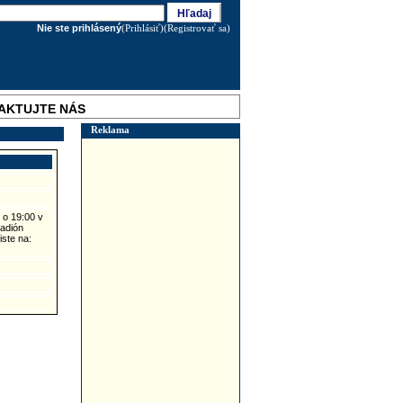
Nie ste prihlásený
(Prihlásiť)
(Registrovať sa)
AKTUJTE NÁS
Reklama
 o 19:00 v
tadión
ste na: