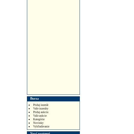
Burza
Pridaj inzerát
Vaše inzeráty
Pridaj aukciu
Vaše aukcie
Kategórie
Novinky
Vyhľadávanie
Noví partneri