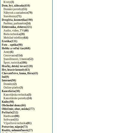
Kvety
(3)
Dom, byt, záhrada(410)
Domáce potreby
(55)
Nábytok a zariadenie
(79)
Stavebniny
(71)
Drogéria, kozmetika(190)
Parfémy, parfumérie
(24)
Elektronika, elektro(221)
Audio, video, TV
(40)
Biela technika
(20)
Mobilné telefóny
(64)
Erotika(131)
Foto – optika(98)
Hobby a voľný čas(468)
Army
(6)
Cestovanie
(154)
Starožitnosti, Umenie
(52)
Šport, turistika
(186)
Hračky, detský tovar(120)
Hry, hracie konzoly(63)
Chovateľstvo, fauna, flóra(43)
Iné(9)
Internet(90)
Domény
(2)
Online platby
(3)
Kancelária(30)
Kancelárska technika
(3)
Kancelárske potreby
(24)
Knihy(98)
Obchodné domy(66)
Oblečenie, obuv, móda(277)
Počítače(252)
Hardware
(80)
Software
(11)
Výpočtová technika
(81)
Potraviny, nápoje(73)
Reality, nehnuteľnosti(27)