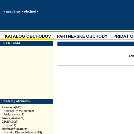
- neznámy - obchod -
KATALÓG OBCHODOV
PARTNERSKÉ OBCHODY
PRIDAŤ 
SKUPINOVÉ ZĽAVY
NOVINKA
REKLAMA
Ten
Katalóg obchodov
Auto-moto(243)
Automobily, Motorky
(12)
Príslušenstvo
(13)
Bazáre, Aukcie(28)
CD, DVD(27)
Hudba
(14)
Darčekový tovar(309)
Hodinky, Klenoty, bižutéria
(106)