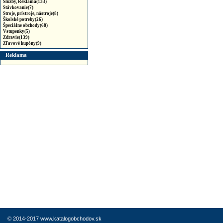
Služby, Reklama(133)
Stávkovanie(7)
Stroje, prístroje, nástroje(8)
Školské potreby(26)
Špeciálne obchody(68)
Vstupenky(5)
Zdravie(139)
Zľavové kupóny(9)
Reklama
© 2014-2017 www.katalogobchodov.sk