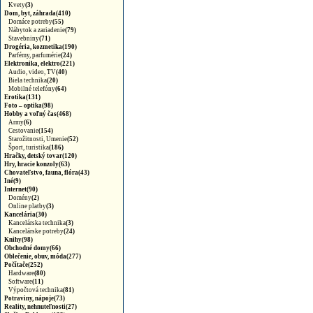
Kvety
(3)
Dom, byt, záhrada(410)
Domáce potreby
(55)
Nábytok a zariadenie
(79)
Stavebniny
(71)
Drogéria, kozmetika(190)
Parfémy, parfumérie
(24)
Elektronika, elektro(221)
Audio, video, TV
(40)
Biela technika
(20)
Mobilné telefóny
(64)
Erotika(131)
Foto – optika(98)
Hobby a voľný čas(468)
Army
(6)
Cestovanie
(154)
Starožitnosti, Umenie
(52)
Šport, turistika
(186)
Hračky, detský tovar(120)
Hry, hracie konzoly(63)
Chovateľstvo, fauna, flóra(43)
Iné(9)
Internet(90)
Domény
(2)
Online platby
(3)
Kancelária(30)
Kancelárska technika
(3)
Kancelárske potreby
(24)
Knihy(98)
Obchodné domy(66)
Oblečenie, obuv, móda(277)
Počítače(252)
Hardware
(80)
Software
(11)
Výpočtová technika
(81)
Potraviny, nápoje(73)
Reality, nehnuteľnosti(27)