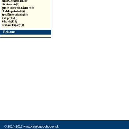
Služby, Reklama(133)
Stávkovanie(7)
Stroje, prístroje, nástroje(8)
Školské potreby(26)
Špeciálne obchody(68)
Vstupenky(5)
Zdravie(139)
Zľavové kupóny(9)
Reklama
© 2014-2017 www.katalogobchodov.sk