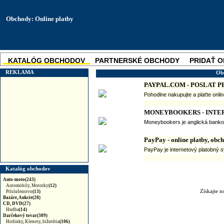
Obchody: Online platby
KATALÓG OBCHODOV
PARTNERSKÉ OBCHODY
PRIDAŤ 
SKUPINOVÉ ZĽAVY
NOVINKA
REKLAMA
Obc
PAYPAL.COM - POSLAT P
Pohodlne nakupujte a plaťte onli
MONEYBOOKERS - INTE
Moneybookers je anglická bankov
PayPay - online platby, obc
PayPay je internetový platobný s
Katalóg obchodov
Auto-moto(243)
Automobily, Motorky
(12)
Získajte 
Príslušenstvo
(13)
Bazáre, Aukcie(28)
CD, DVD(27)
Hudba
(14)
Darčekový tovar(309)
Hodinky, Klenoty, bižutéria
(106)