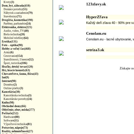
Kvety
(3)
123zlavy.sk
Dom, byt, záhrada(410)
Domáce potreby
(55)
Nábytok a zariadenie
(79)
HyperZľava
Stavebniny
(71)
Drogéria, kozmetika(190)
Každý deň zľava 40 - 90% pre v
Parfémy, parfumérie
(24)
Elektronika, elektro(221)
Audio, video, TV
(40)
Cenolam.eu
Biela technika
(20)
Mobilné telefóny
(64)
Cenolam.eu - lacné ubytovanie, we
Erotika(131)
Foto – optika(98)
Hobby a voľný čas(468)
setriza3.sk
Army
(6)
Cestovanie
(154)
Starožitnosti, Umenie
(52)
Šport, turistika
(186)
Hračky, detský tovar(120)
Získajte 
Hry, hracie konzoly(63)
Chovateľstvo, fauna, flóra(43)
Iné(9)
Internet(90)
Domény
(2)
Online platby
(3)
Kancelária(30)
Kancelárska technika
(3)
Kancelárske potreby
(24)
Knihy(98)
Obchodné domy(66)
Oblečenie, obuv, móda(277)
Počítače(252)
Hardware
(80)
Software
(11)
Výpočtová technika
(81)
Potraviny, nápoje(73)
Reality, nehnuteľnosti(27)