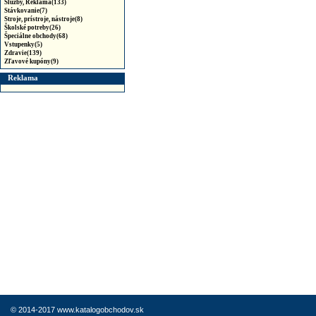
Služby, Reklama(133)
Stávkovanie(7)
Stroje, prístroje, nástroje(8)
Školské potreby(26)
Špeciálne obchody(68)
Vstupenky(5)
Zdravie(139)
Zľavové kupóny(9)
Reklama
© 2014-2017 www.katalogobchodov.sk