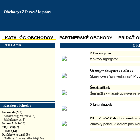
Obchody: Zľavové kupóny
KATALÓG OBCHODOV
PARTNERSKÉ OBCHODY
PRIDAŤ 
SKUPINOVÉ ZĽAVY
NOVINKA
REKLAMA
Obch
Zľavňujeme
zľavový agregátor
Groop - skupinové zľavy
Skupinové zľavy vedia rásť. Prvý
ŠetrímSi.sk
ŠetrímSi.sk - lacné ubytovanie, w
Zlavadna.sk
Katalóg obchodov
Auto-moto(243)
Automobily, Motorky
(12)
NETZLAVY.sk - hromadné z
Príslušenstvo
(13)
Bazáre, Aukcie(28)
Zľavový portál, v ktorom ponúka
CD, DVD(27)
Hudba
(14)
Darčekový tovar(309)
Hodinky, Klenoty, bižutéria
(106)