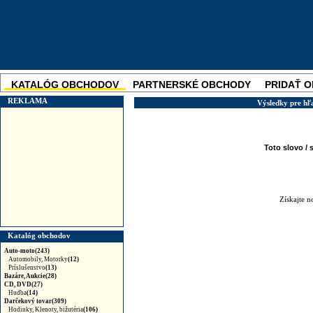
KATALÓG OBCHODOV
PARTNERSKÉ OBCHODY
PRIDAŤ 
SKUPINOVÉ ZĽAVY
NOVINKA
REKLAMA
Výsledky pre h
Toto slovo / 
Získajte 
Katalóg obchodov
Auto-moto(243)
Automobily, Motorky
(12)
Príslušenstvo
(13)
Bazáre, Aukcie(28)
CD, DVD(27)
Hudba
(14)
Darčekový tovar(309)
Hodinky, Klenoty, bižutéria
(106)