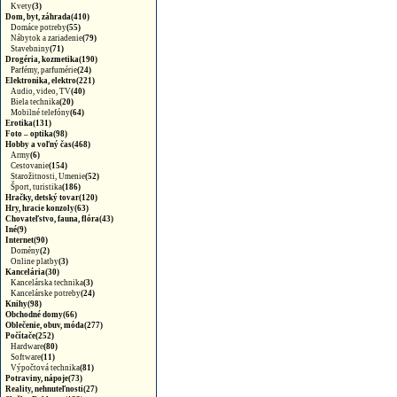
Kvety
(3)
Dom, byt, záhrada(410)
Domáce potreby
(55)
Nábytok a zariadenie
(79)
Stavebniny
(71)
Drogéria, kozmetika(190)
Parfémy, parfumérie
(24)
Elektronika, elektro(221)
Audio, video, TV
(40)
Biela technika
(20)
Mobilné telefóny
(64)
Erotika(131)
Foto – optika(98)
Hobby a voľný čas(468)
Army
(6)
Cestovanie
(154)
Starožitnosti, Umenie
(52)
Šport, turistika
(186)
Hračky, detský tovar(120)
Hry, hracie konzoly(63)
Chovateľstvo, fauna, flóra(43)
Iné(9)
Internet(90)
Domény
(2)
Online platby
(3)
Kancelária(30)
Kancelárska technika
(3)
Kancelárske potreby
(24)
Knihy(98)
Obchodné domy(66)
Oblečenie, obuv, móda(277)
Počítače(252)
Hardware
(80)
Software
(11)
Výpočtová technika
(81)
Potraviny, nápoje(73)
Reality, nehnuteľnosti(27)