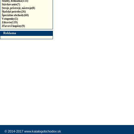
Služby, Reklama(133)
Stávkovanie(7)
Stroje, prístroje, nástroje(8)
Školské potreby(26)
Špeciálne obchody(68)
Vstupenky(5)
Zdravie(139)
Zľavové kupóny(9)
Reklama
© 2014-2017 www.katalogobchodov.sk