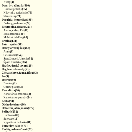
Kvety
(3)
Dom, byt, záhrada(410)
Domáce potreby
(55)
Nábytok a zariadenie
(79)
Stavebniny
(71)
Drogéria, kozmetika(190)
Parfémy, parfumérie
(24)
Elektronika, elektro(221)
Audio, video, TV
(40)
Biela technika
(20)
Mobilné telefóny
(64)
Erotika(131)
Foto – optika(98)
Hobby a voľný čas(468)
Army
(6)
Cestovanie
(154)
Starožitnosti, Umenie
(52)
Šport, turistika
(186)
Hračky, detský tovar(120)
Hry, hracie konzoly(63)
Chovateľstvo, fauna, flóra(43)
Iné(9)
Internet(90)
Domény
(2)
Online platby
(3)
Kancelária(30)
Kancelárska technika
(3)
Kancelárske potreby
(24)
Knihy(98)
Obchodné domy(66)
Oblečenie, obuv, móda(277)
Počítače(252)
Hardware
(80)
Software
(11)
Výpočtová technika
(81)
Potraviny, nápoje(73)
Reality, nehnuteľnosti(27)