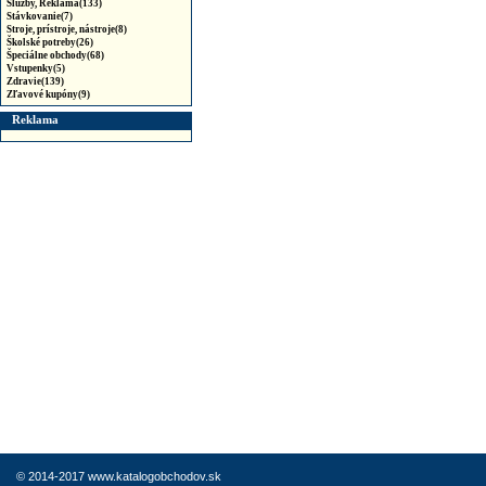
Služby, Reklama(133)
Stávkovanie(7)
Stroje, prístroje, nástroje(8)
Školské potreby(26)
Špeciálne obchody(68)
Vstupenky(5)
Zdravie(139)
Zľavové kupóny(9)
Reklama
© 2014-2017 www.katalogobchodov.sk