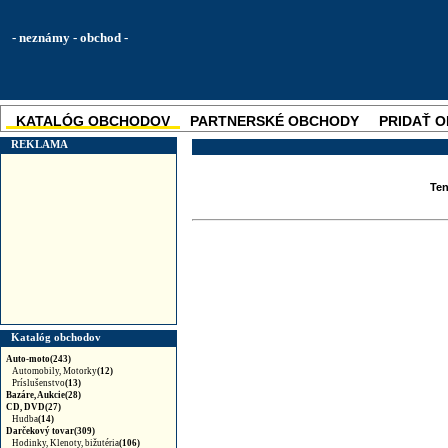
- neznámy - obchod -
KATALÓG OBCHODOV
PARTNERSKÉ OBCHODY
PRIDAŤ 
SKUPINOVÉ ZĽAVY
NOVINKA
REKLAMA
Ten
Katalóg obchodov
Auto-moto(243)
Automobily, Motorky
(12)
Príslušenstvo
(13)
Bazáre, Aukcie(28)
CD, DVD(27)
Hudba
(14)
Darčekový tovar(309)
Hodinky, Klenoty, bižutéria
(106)